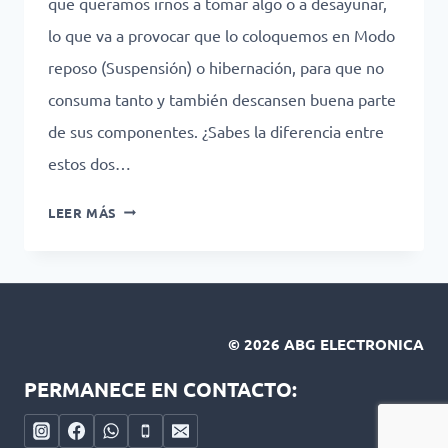
que queramos irnos a tomar algo o a desayunar,
lo que va a provocar que lo coloquemos en Modo
reposo (Suspensión) o hibernación, para que no
consuma tanto y también descansen buena parte
de sus componentes. ¿Sabes la diferencia entre
estos dos…
¿QUE
LEER MÁS
ES
LA
HIBERNACIÓN
Y
SUSPENSIÓN
© 2026 ABG ELECTRONICA
EN
UNA
PERMANECE EN CONTACTO:
COMPUTADORA?